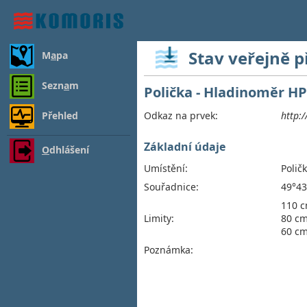
Stav veřejně 
M
a
pa
Sezn
a
m
Polička - Hladinoměr H
Přehled
Odkaz na prvek:
http:
Základní údaje
O
dhlášení
Umístění:
Polič
Souřadnice:
49°43
110 c
Limity:
80 cm
60 cm 
Poznámka: