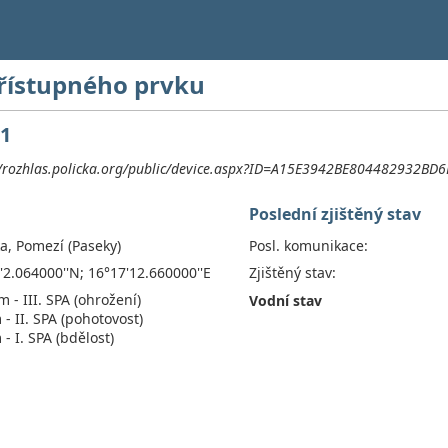
přístupného prvku
P1
//rozhlas.policka.org/public/device.aspx?ID=A15E3942BE804482932B
Poslední zjištěný stav
ka, Pomezí (Paseky)
Posl. komunikace:
'2.064000''N; 16°17'12.660000''E
Zjištěný stav:
m - III. SPA (ohrožení)
Vodní stav
 - II. SPA (pohotovost)
- I. SPA (bdělost)